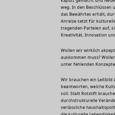
kaputt gemacht und Neues
weg. In den Beschlüssen 
das Bewährtes erhält, du
Anreize setzt für kulturell
tragenden Parteien auf, s
Kreativität, Innovation un
Wollen wir wirklich akzept
auskommen muss? Wollen w
unter fehlenden Konzepte 
Wir brauchen ein Leitbild
beantworten, welche Kultu
soll. Statt Rotstift brauc
durchstrukturelle Verän
verlässliche haushaltspol
die kulturelle Lebendigkei