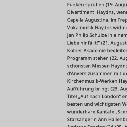
Funken sprühen (19. Augus
Divertimenti Haydns, wen
Capella Augustina, im Tre
Vokalmusik Haydns widmen
Jan Philip Schulze in ein
Liebe hinfällt!“ (21. Augu
Kölner Akademie begleiten
Programm stehen (22. Augu
schönsten Messen Haydns 
d’Anvers zusammen mit 
Kirchenmusik-Werken Hay
Aufführung bringt (23. A
Titel „Auf nach London“ e
besten und wichtigsten We
wunderbare Kantate „Scen
Starsängerin Ann Hallenbe
Andreas Spering (24./25. 