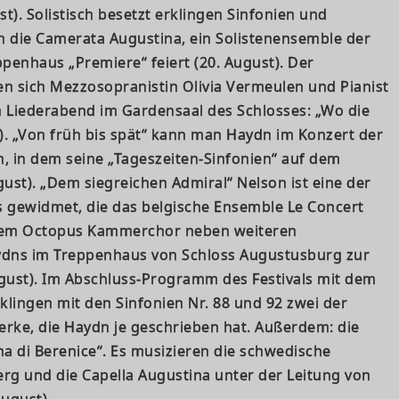
t). Solistisch besetzt erklingen Sinfonien und
n die Camerata Augustina, ein Solistenensemble der
ppenhaus „Premiere“ feiert (20. August). Der
 sich Mezzosopranistin Olivia Vermeulen und Pianist
em Liederabend im Gardensaal des Schlosses: „Wo die
st). „Von früh bis spät“ kann man Haydn im Konzert der
, in dem seine „Tageszeiten-Sinfonien“ auf dem
st). „Dem siegreichen Admiral“ Nelson ist eine der
gewidmet, die das belgische Ensemble Le Concert
dem Octopus Kammerchor neben weiteren
dns im Treppenhaus von Schloss Augustusburg zur
ugust). Im Abschluss-Programm des Festivals mit dem
rklingen mit den Sinfonien Nr. 88 und 92 zwei der
rke, die Haydn je geschrieben hat. Außerdem: die
a di Berenice“. Es musizieren die schwedische
rg und die Capella Augustina unter der Leitung von
August).