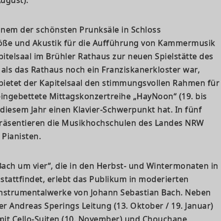
nem der schönsten Prunksäle in Schloss
öße und Akustik für die Aufführung von Kammermusik
apitelsaal im Brühler Rathaus zur neuen Spielstätte des
 als das Rathaus noch ein Franziskanerkloster war,
bietet der Kapitelsaal den stimmungsvollen Rahmen für
 eingebettete Mittagskonzertreihe „HayNoon“ (19. bis
n diesem Jahr einen Klavier-Schwerpunkt hat. In fünf
präsentieren die Musikhochschulen des Landes NRW
 Pianisten.
„Bach um vier“, die in den Herbst- und Wintermonaten in
 stattfindet, erlebt das Publikum in moderierten
nstrumentalwerke von Johann Sebastian Bach. Neben
er Andreas Sperings Leitung (13. Oktober / 19. Januar)
it Cello-Suiten (10. November) und Chouchane