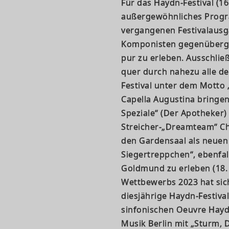
Für das Haydn-Festival (16
außergewöhnliches Progr
vergangenen Festivalaus
Komponisten gegenübergest
pur zu erleben. Ausschli
quer durch nahezu alle d
Festival unter dem Motto 
Capella Augustina bringe
Speziale“ (Der Apotheker)
Streicher-„Dreamteam“ Ch
den Gardensaal als neuen 
Siegertreppchen“, ebenfal
Goldmund zu erleben (18.
Wettbewerbs 2023 hat sic
diesjährige Haydn-Festiva
sinfonischen Oeuvre Hayd
Musik Berlin mit „Sturm,