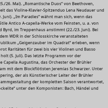
(25./26. Mai). „Romantische Duos“ von Beethoven,
lt das Violine-Klavier-Spitzenduo Lena Neudauer und
9. Juni). „Im Paradies“ wähnt man sich, wenn das
tile Antico A-capella-Werke vom Feinsten, u. a. von
d Byrd, im Treppenhaus anstimmt (22./23. Juni). Bei
 dem WDR in der Schlosskirche veranstalteten
Publikum „Geigenzauber im Quadrat“ erleben, wenn
ot Raritäten für zwei bis vier Violinen und Basso
olt (5. Juli). Das letzte Programm vor der
e Capella Augustina, das Orchester der Brühler
am mit dem Blockflötisten Jeremias Schwarzer. Unter
ering, der als Künstlerischer Leiter der Brühler
rammgestaltung der kompletten Saison verantwortet,
ockelite“ unter den Komponisten: Bach, Händel und