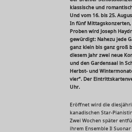
klassische und romantis
Und vom 16. bis 25. August
In fünf Mittagskonzerten
Proben wird Joseph Haydns
gewürdigt: Nahezu jede Ga
ganz klein bis ganz groß 
diesem Jahr zwei neue Kon
und den Gardensaal in Sch
Herbst- und Wintermonate
vier“. Der Eintrittskarten
Uhr.
Eröffnet wird die diesjä
kanadischen Star-Pianisti
Zwei Wochen später entfü
ihrem Ensemble Il Suonar 