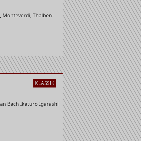
, Monteverdi, Thalben-
KLASSIK
an Bach Ikaturo Igarashi