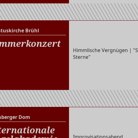
stuskirche Brühl
Christuskirche Brühl
mmerkonzert
Himmlische Vergnügen | "
Sterne"
nberger Dom
Altenberger Dom
ternationale
Improvisationsabend