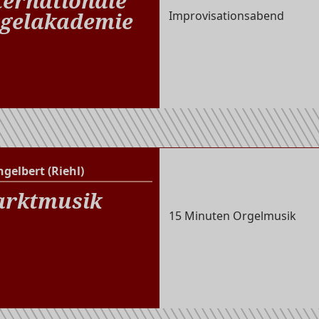
ternationale
gelakademie
Improvisationsabend
ngelbert (Riehl)
St. Engelbert (Riehl)
rktmusik
15 Minuten Orgelmusik