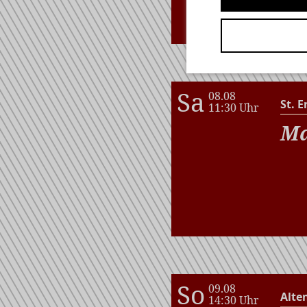
wi
Sa
08.08
St. E
11:30 Uhr
Ma
So
09.08
Alte
14:30 Uhr