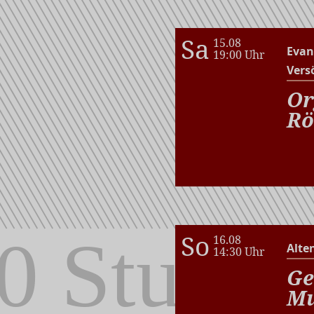
Sa
15.08
Evan
19:00 Uhr
Vers
Or
Rö
So
16.08
Alte
14:30 Uhr
Ge
Mu