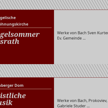
gelische
Evangelische Versöhnungs
öhnungskirche
gelsommer
Werke von Bach Sven Kurten
Ev. Gemeinde ...
srath
nberger Dom
Altenberger Dom
istliche
sik
Werke von Bach, Prokoviev,
Gabriele Studer ...