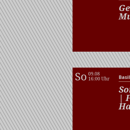
Ge
Mu
So
09.08
Basil
16:00 Uhr
So
| 
Ha