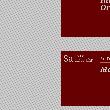
In
Or
Sa
15.08
St. E
11:30 Uhr
Ma