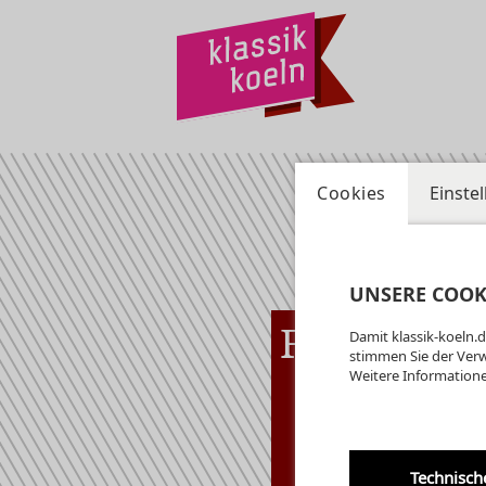
Cookies
Einste
UNSERE COOK
Fr
07.08
Damit klassik-koeln.d
Kryp
19:00 Uhr
stimmen Sie der Ver
Weitere Informatione
am
Ge
Di
Kr
Technisch