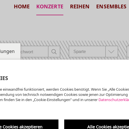
HOME
KONZERTE
REIHEN
ENSEMBLES
llungen
IES
e einwandfrei funktioniert, werden Cookies benötigt. Wenn Sie „Alle Cookies
ta der Kreuzkirche
wendung von technisch notwendigen Cookies sowie jenen zur Optimierung 
Krypta der Kreuzkirche
n finden Sie in den „Cookie-Einstellungen“ und in unserer
Datenschutzerklä
 7. um 7 ·
burtstagskonzert:
Am 1. Oktober 2016 wurde d
erbaut von ...
e
yptaorgel
e Cookies akzeptieren
Alle Cookies akzepti