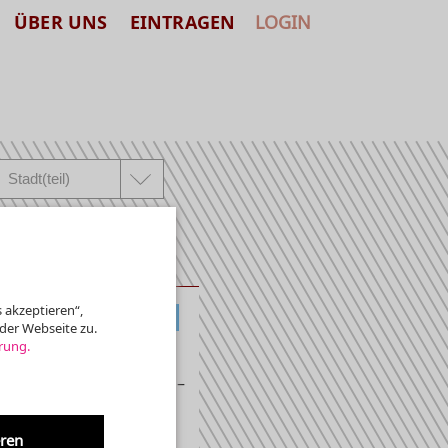
ÜBER UNS
EINTRAGEN
LOGIN
 akzeptieren“,
KLASSIK, ALTE MUSIK
der Webseite zu.
rung.
ie »Neue Kryptaorgel« –
eren