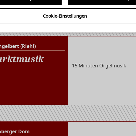
rd 10!
Cookie-Einstellungen
ngelbert (Riehl)
St. Engelbert (Riehl)
rktmusik
15 Minuten Orgelmusik
nberger Dom