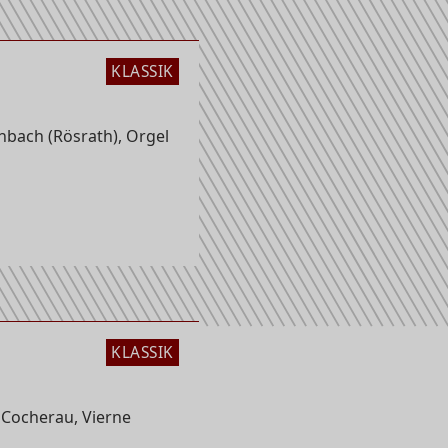
KLASSIK
kirche
bach (Rösrath), Orgel
KLASSIK
 Cocherau, Vierne