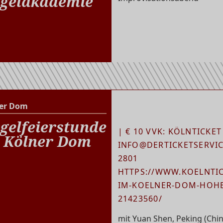
gelakademie
er Dom
Kölner Dom
gelfeierstunde
| € 10 VVK: KÖLNTICKET
 Kölner Dom
INFO@DERTICKETSERVICE
2801
HTTPS://WWW.KOELNTIC
IM-KOELNER-DOM-HOHE
21423560/
mit Yuan Shen, Peking (Chin