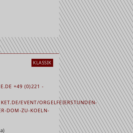
KLASSIK
.DE +49 (0)221 -
KET.DE/EVENT/ORGELFEIERSTUNDEN-
R-DOM-ZU-KOELN-
a)