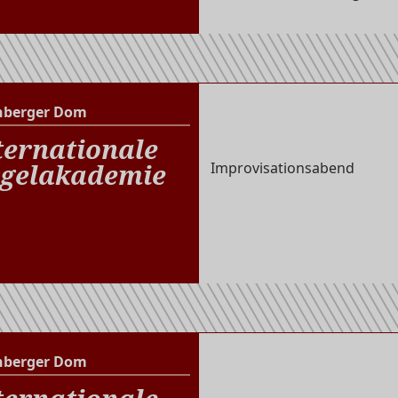
nberger Dom
Altenberger Dom
ternationale
gelakademie
Improvisationsabend
nberger Dom
Altenberger Dom