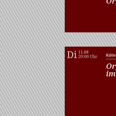
Or
Di
11.08
Köln
20:00 Uhr
Or
im