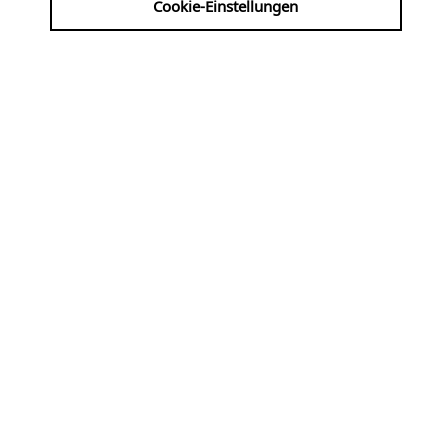
Cookie-Einstellungen
Werke von Bernardi, Grandi, Monteverdi, Thalben-
Ball, Elgar ...
So
09.08
KLASSIK
16:00 Uhr
Basilika St. Aposteln
Sonntagsmusik | Flöte und
Harfe