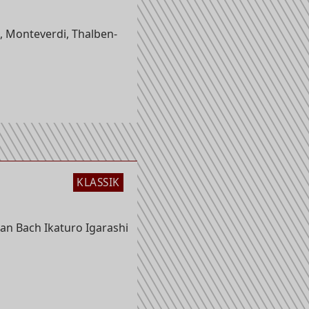
, Monteverdi, Thalben-
KLASSIK
an Bach Ikaturo Igarashi