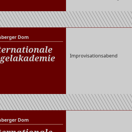
nberger Dom
Altenberger Dom
ternationale
gelakademie
Improvisationsabend
nberger Dom
Altenberger Dom