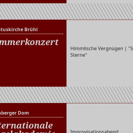
stuskirche Brühl
Christuskirche Brühl
mmerkonzert
Himmlische Vergnügen | "
Sterne"
nberger Dom
Altenberger Dom
ternationale
Improvisationsabend