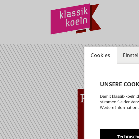
Cookies
Einste
UNSERE COOK
Fr
07.08
Damit klassik-koeln.d
Kryp
19:00 Uhr
stimmen Sie der Ver
Weitere Informatione
am
Ge
Di
Kr
Technisch