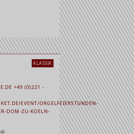
KLASSIK
.DE +49 (0)221 -
KET.DE/EVENT/ORGELFEIERSTUNDEN-
R-DOM-ZU-KOELN-
a)