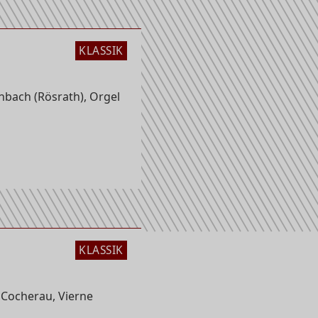
KLASSIK
kirche
bach (Rösrath), Orgel
KLASSIK
 Cocherau, Vierne