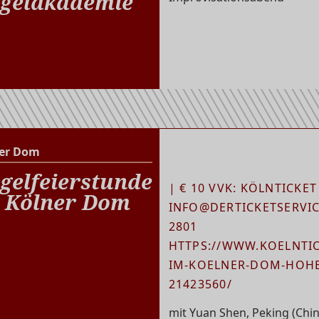
gelakademie
er Dom
Kölner Dom
gelfeierstunde
| € 10 VVK: KÖLNTICKET
 Kölner Dom
INFO@DERTICKETSERVICE
2801
HTTPS://WWW.KOELNTIC
IM-KOELNER-DOM-HOHE
21423560/
mit Yuan Shen, Peking (Chin