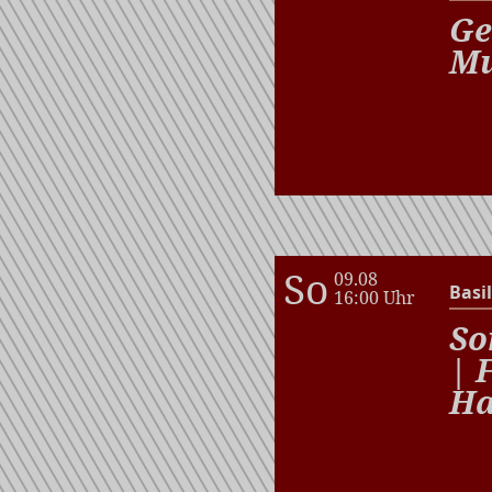
Ge
Mu
So
09.08
Basil
16:00 Uhr
So
| 
Ha