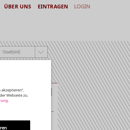
ÜBER UNS
EINTRAGEN
LOGIN
 akzeptieren“,
KLASSIK, ALTE MUSIK
der Webseite zu.
rung.
ie »Neue Kryptaorgel« –
eren