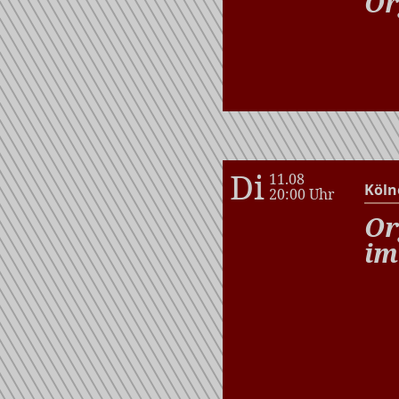
Or
Di
11.08
Köln
20:00 Uhr
Or
im