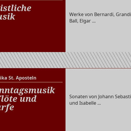
Altenberger Dom
istliche
sik
Werke von Bernardi, Grandi
Ball, Elgar ...
ika St. Aposteln
Basilika St. Aposteln
nntagsmusik
Flöte und
Sonaten von Johann Sebasti
und Isabelle ...
rfe