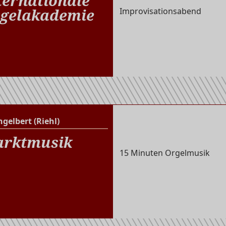
ternationale
gelakademie
Improvisationsabend
ngelbert (Riehl)
St. Engelbert (Riehl)
rktmusik
15 Minuten Orgelmusik