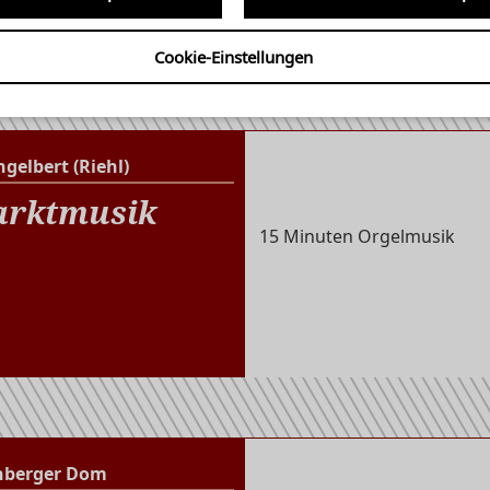
rd 10!
Cookie-Einstellungen
ngelbert (Riehl)
St. Engelbert (Riehl)
rktmusik
15 Minuten Orgelmusik
nberger Dom