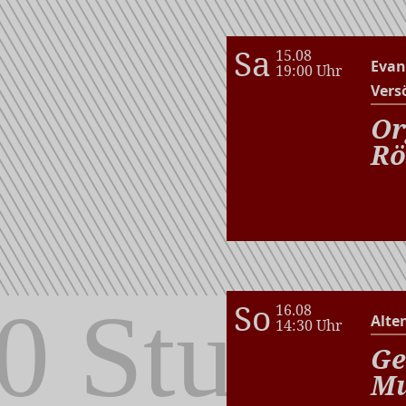
Sa
15.08
Evan
19:00 Uhr
Vers
Or
Rö
So
16.08
Alte
14:30 Uhr
Ge
Mu