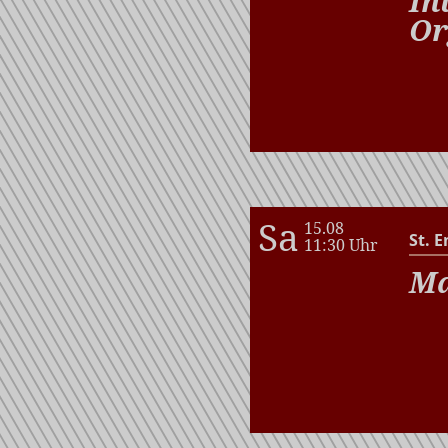
In
Or
Sa
15.08
St. E
11:30 Uhr
Ma