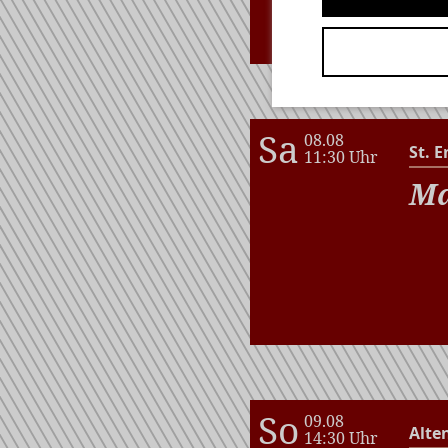
wi
Sa
08.08
St. E
11:30 Uhr
Ma
So
09.08
Alte
14:30 Uhr