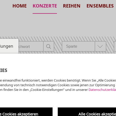
HOME
KONZERTE
REIHEN
ENSEMBLES
llungen
IES
e einwandfrei funktioniert, werden Cookies benötigt. Wenn Sie „Alle Cookies
ta der Kreuzkirche
wendung von technisch notwendigen Cookies sowie jenen zur Optimierung 
Krypta der Kreuzkirche
n finden Sie in den „Cookie-Einstellungen“ und in unserer
Datenschutzerklä
 7. um 7 ·
burtstagskonzert:
Am 1. Oktober 2016 wurde d
erbaut von ...
e
yptaorgel
e Cookies akzeptieren
Alle Cookies akzepti