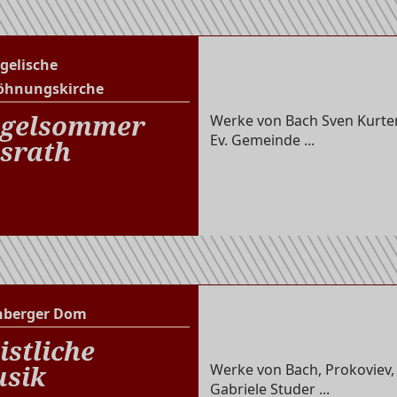
gelische
Evangelische Versöhnungs
öhnungskirche
gelsommer
Werke von Bach Sven Kurten
Ev. Gemeinde ...
srath
nberger Dom
Altenberger Dom
istliche
sik
Werke von Bach, Prokoviev,
Gabriele Studer ...