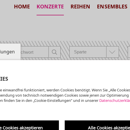
HOME
KONZERTE
REIHEN
ENSEMBLES
llungen
IES
e einwandfrei funktioniert, werden Cookies benötigt. Wenn Sie „Alle Cookies
ta der Kreuzkirche
wendung von technisch notwendigen Cookies sowie jenen zur Optimierung 
Krypta der Kreuzkirche
n finden Sie in den „Cookie-Einstellungen“ und in unserer
Datenschutzerklä
 7. um 7 ·
burtstagskonzert:
Am 1. Oktober 2016 wurde d
erbaut von ...
e
yptaorgel
e Cookies akzeptieren
Alle Cookies akzepti