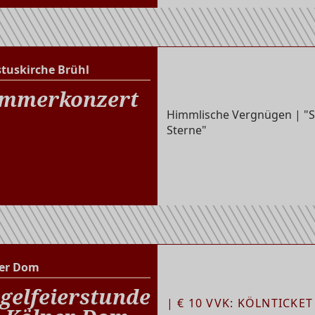
stuskirche Brühl
Christuskirche Brühl
mmerkonzert
Himmlische Vergnügen | "
Sterne"
er Dom
Kölner Dom
gelfeierstunde
| € 10 VVK: KÖLNTICKET