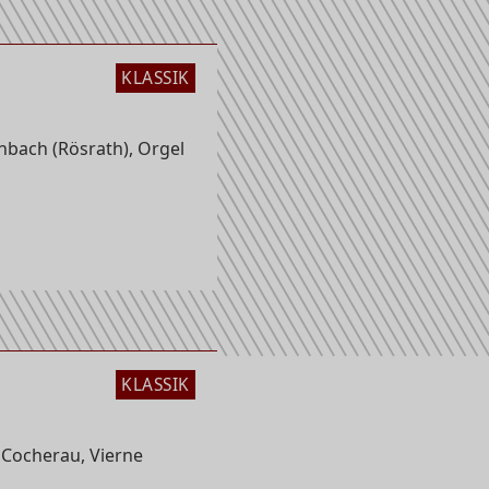
KLASSIK
kirche
bach (Rösrath), Orgel
KLASSIK
 Cocherau, Vierne