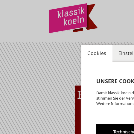
Cookies
Einste
UNSERE COOK
Fr
07.08
Damit klassik-koeln.d
Kryp
19:00 Uhr
stimmen Sie der Ver
Weitere Informatione
am
Ge
Di
Kr
Technisch