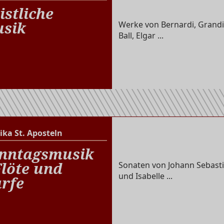
Altenberger Dom
istliche
sik
Werke von Bernardi, Grandi
Ball, Elgar ...
ika St. Aposteln
Basilika St. Aposteln
nntagsmusik
Flöte und
Sonaten von Johann Sebasti
und Isabelle ...
rfe