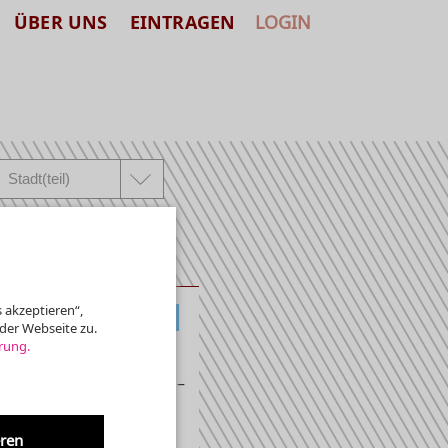
ÜBER UNS
EINTRAGEN
LOGIN
 akzeptieren“,
KLASSIK, ALTE MUSIK
der Webseite zu.
rung.
ie »Neue Kryptaorgel« –
eren