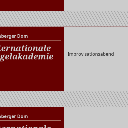
nberger Dom
Altenberger Dom
ternationale
gelakademie
Improvisationsabend
nberger Dom
Altenberger Dom