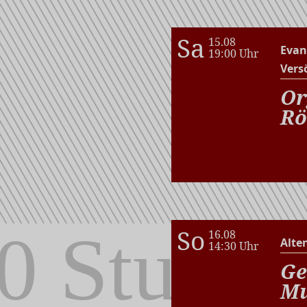
Sa
15.08
Evan
19:00 Uhr
Vers
Or
Rö
So
16.08
Alte
14:30 Uhr
Ge
Mu