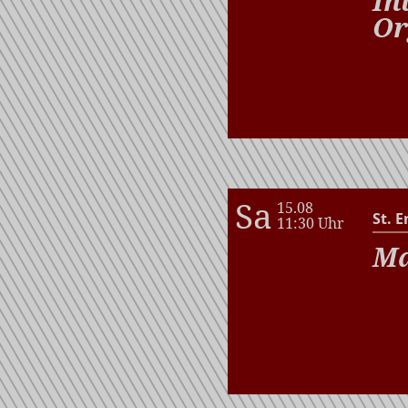
In
Or
Sa
15.08
St. E
11:30 Uhr
Ma