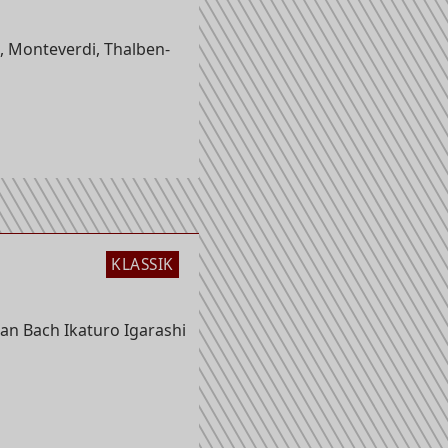
, Monteverdi, Thalben-
KLASSIK
an Bach Ikaturo Igarashi