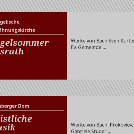
gelische
Evangelische Versöhnungs
öhnungskirche
gelsommer
Werke von Bach Sven Kurten
Ev. Gemeinde ...
srath
nberger Dom
Altenberger Dom
istliche
sik
Werke von Bach, Prokoviev,
Gabriele Studer ...