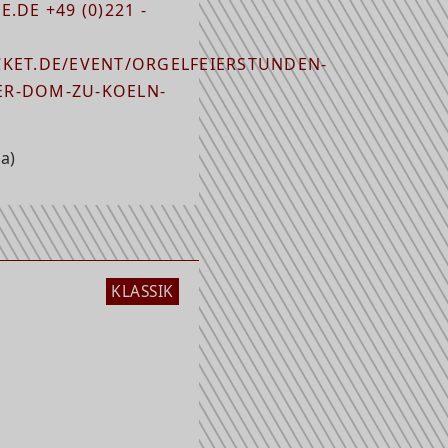
.DE +49 (0)221 -
KET.DE/EVENT/ORGELFEIERSTUNDEN-
R-DOM-ZU-KOELN-
a)
KLASSIK