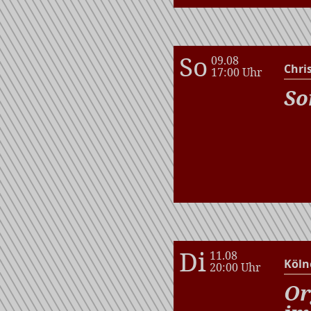
So
09.08
Chri
17:00 Uhr
So
Di
11.08
Köln
20:00 Uhr
Or