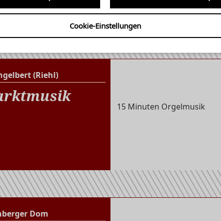
rd 10!
Cookie-Einstellungen
ngelbert (Riehl)
St. Engelbert (Riehl)
rktmusik
15 Minuten Orgelmusik
nberger Dom