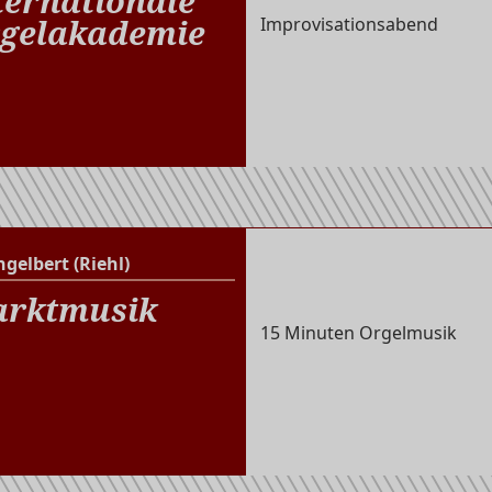
ternationale
gelakademie
Improvisationsabend
ngelbert (Riehl)
St. Engelbert (Riehl)
rktmusik
15 Minuten Orgelmusik