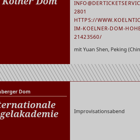
 Kölner Dom
INFO@DERTICKETSERVICE
2801
HTTPS://WWW.KOELNTIC
IM-KOELNER-DOM-HOHE
21423560/
mit Yuan Shen, Peking (Chin
nberger Dom
Altenberger Dom
ternationale
gelakademie
Improvisationsabend