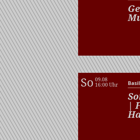
Ge
Mu
So
09.08
Basil
16:00 Uhr
So
| 
Ha