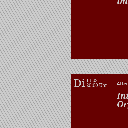
im
Di
11.08
Alte
20:00 Uhr
In
Or