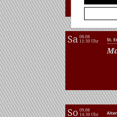
wi
Sa
08.08
St. E
11:30 Uhr
Ma
So
09.08
Alte
14:30 Uhr