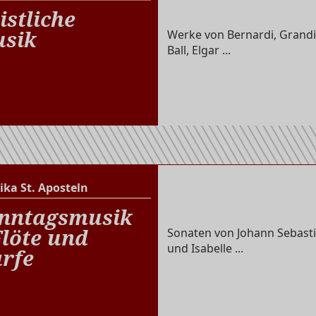
Altenberger Dom
istliche
sik
Werke von Bernardi, Grandi
Ball, Elgar ...
ika St. Aposteln
Basilika St. Aposteln
nntagsmusik
Flöte und
Sonaten von Johann Sebasti
und Isabelle ...
rfe