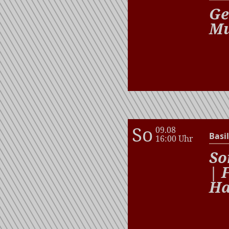
Ge
Mu
So
09.08
Basil
16:00 Uhr
So
| 
Ha