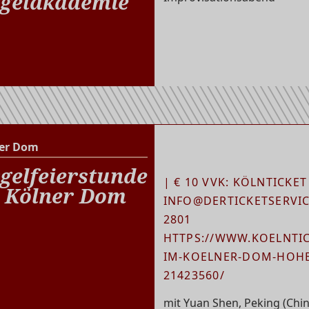
gelakademie
er Dom
Kölner Dom
gelfeierstunde
| € 10 VVK: KÖLNTICKET
 Kölner Dom
INFO@DERTICKETSERVICE
2801
HTTPS://WWW.KOELNTIC
IM-KOELNER-DOM-HOHE
21423560/
mit Yuan Shen, Peking (Chin