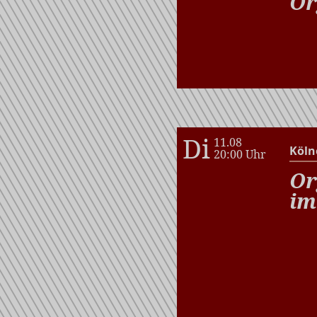
Or
Di
11.08
Köln
20:00 Uhr
Or
im