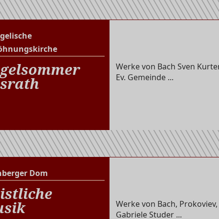
gelische
Evangelische Versöhnungs
öhnungskirche
gelsommer
Werke von Bach Sven Kurten
Ev. Gemeinde ...
srath
nberger Dom
Altenberger Dom
istliche
sik
Werke von Bach, Prokoviev,
Gabriele Studer ...