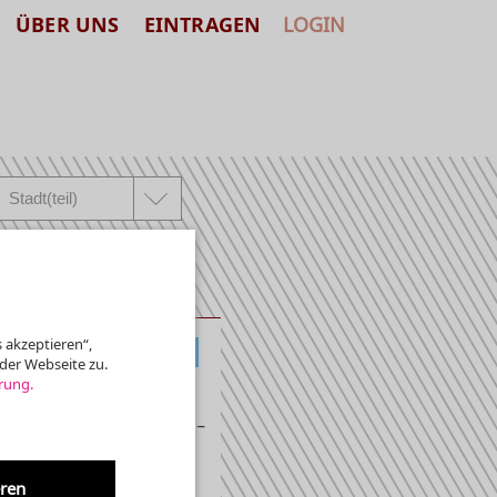
ÜBER UNS
EINTRAGEN
LOGIN
 akzeptieren“,
KLASSIK, ALTE MUSIK
der Webseite zu.
rung.
ie »Neue Kryptaorgel« –
eren