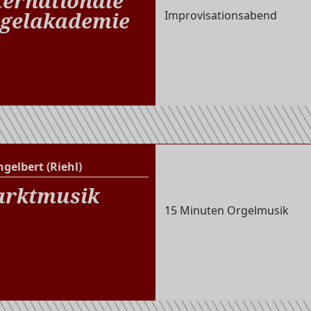
ternationale
gelakademie
Improvisationsabend
ngelbert (Riehl)
St. Engelbert (Riehl)
rktmusik
15 Minuten Orgelmusik