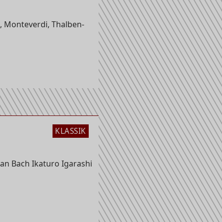
, Monteverdi, Thalben-
KLASSIK
an Bach Ikaturo Igarashi