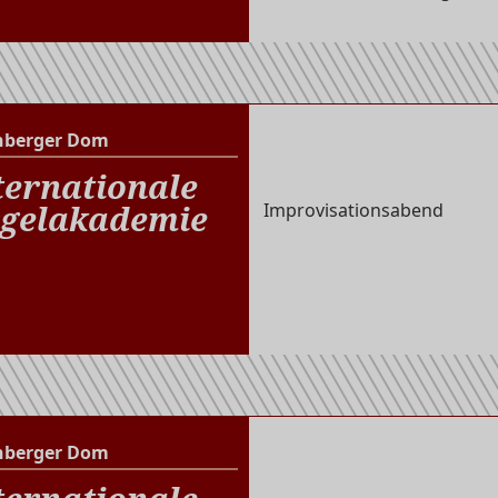
nberger Dom
Altenberger Dom
ternationale
gelakademie
Improvisationsabend
nberger Dom
Altenberger Dom