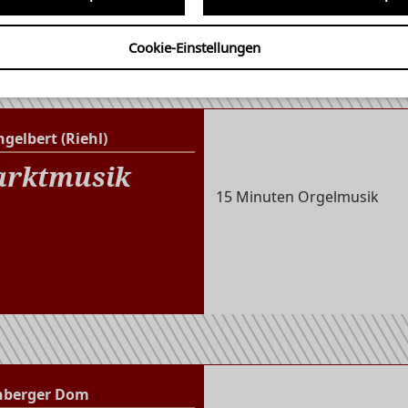
rd 10!
Cookie-Einstellungen
ngelbert (Riehl)
St. Engelbert (Riehl)
rktmusik
15 Minuten Orgelmusik
nberger Dom