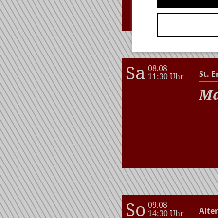
wi
Sa
08.08
St. E
11:30 Uhr
Ma
So
09.08
Alte
14:30 Uhr