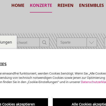
HOME
KONZERTE
REIHEN
ENSEMBLES
llungen
IES
e einwandfrei funktioniert, werden Cookies benötigt. Wenn Sie „Alle Cookies
ta der Kreuzkirche
wendung von technisch notwendigen Cookies sowie jenen zur Optimierung 
Krypta der Kreuzkirche
n finden Sie in den „Cookie-Einstellungen“ und in unserer
Datenschutzerklä
 7. um 7 ·
burtstagskonzert:
Am 1. Oktober 2016 wurde d
erbaut von ...
e
yptaorgel
e Cookies akzeptieren
Alle Cookies akzepti