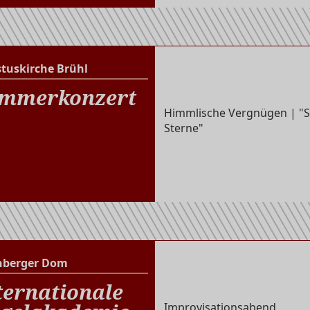
stuskirche Brühl
Christuskirche Brühl
mmerkonzert
Himmlische Vergnügen | "
Sterne"
nberger Dom
Altenberger Dom
ternationale
Improvisationsabend