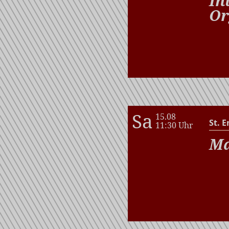
In
Or
Sa
15.08
St. E
11:30 Uhr
Ma