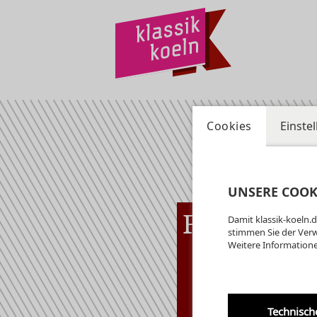
Cookies
Einste
UNSERE COOK
Fr
07.08
Damit klassik-koeln.d
Kryp
19:00 Uhr
stimmen Sie der Ver
Weitere Informatione
am
Ge
Di
Kr
Technisch