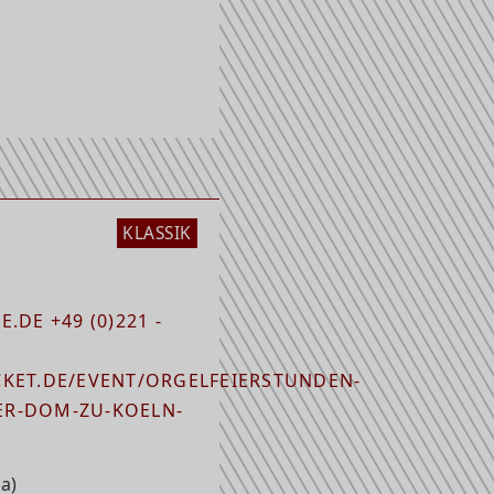
KLASSIK
.DE +49 (0)221 -
KET.DE/EVENT/ORGELFEIERSTUNDEN-
R-DOM-ZU-KOELN-
a)