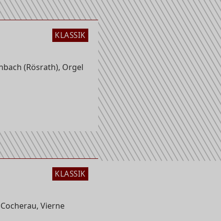
KLASSIK
kirche
bach (Rösrath), Orgel
KLASSIK
 Cocherau, Vierne