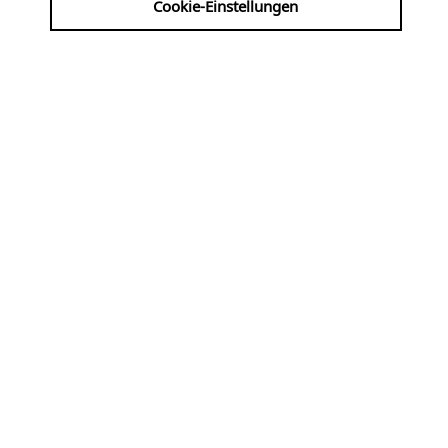
Cookie-Einstellungen
15 Minuten Orgelmusik
So
09.08
KLASSIK
14:30 Uhr
Altenberger Dom
Geistliche Musik
Werke von Bernardi, Grandi, Monteverdi, Thalben-
Ball, Elgar ...