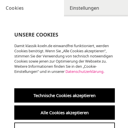
Cookies
Einstellungen
UNSERE COOKIES
Damit klassik-koeln.de einwandfrei funktioniert, werden
Cookies benötigt. Wenn Sie „Alle Cookies akzeptieren“,
stimmen Sie der Verwendung von technisch notwendigen
Kunst-Station Sankt Peter
Cookies sowie jenen zur Optimierung der Webseite zu.
Weitere Informationen finden Sie in den „Cookie-
06.09.2025 | 13:00 UHR
Einstellungen“ und in unserer
Datenschutzerklärung.
Lunchkonzert Für
Wolfgang /
Technische Cookies akzeptieren
Gedenkkonzert für
Wolfgang Rihm
Alle Cookies akzeptieren