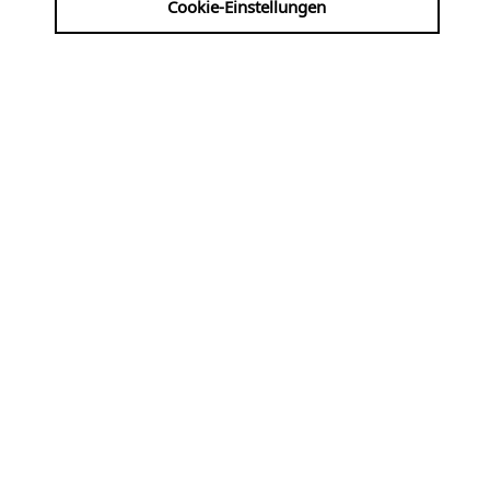
Cookie-Einstellungen
16.01.2026 | 19:00 UHR
Literature Meets Piano
ADRESSE
Trinitatiskirche Köln
Filzengraben 4
50676 Köln [ Innenstadt ]