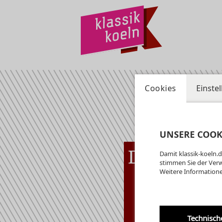
Cookies
Einste
UNSERE COOK
Di
11.08
Damit klassik-koeln.d
Köln
20:00 Uhr
stimmen Sie der Ver
Weitere Informatione
Or
im
Technisch