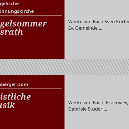
gelische
Evangelische Versöhnungs
öhnungskirche
gelsommer
Werke von Bach Sven Kurten
Ev. Gemeinde ...
srath
nberger Dom
Altenberger Dom
istliche
sik
Werke von Bach, Prokoviev,
Gabriele Studer ...