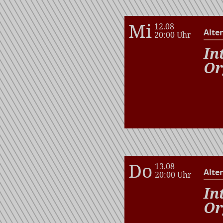
Mi
12.08
Alte
20:00 Uhr
In
Or
Do
13.08
Alte
20:00 Uhr
In
Or