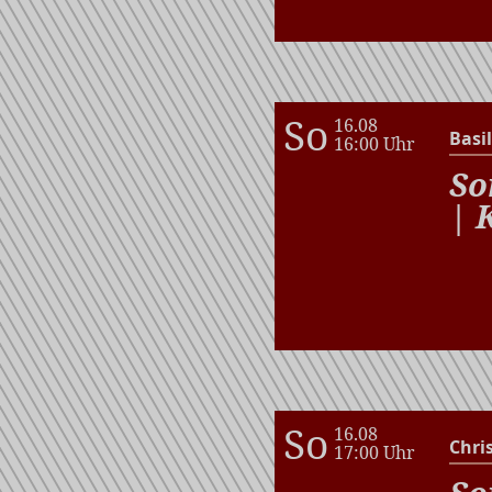
So
16.08
Basil
16:00 Uhr
So
| 
So
16.08
Chri
17:00 Uhr