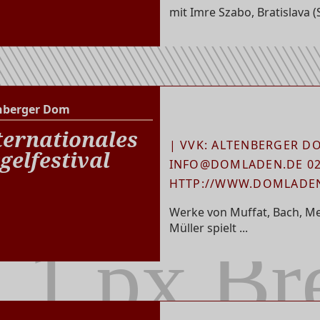
mit Imre Szabo, Bratislava (
nberger Dom
Altenberger Dom
ternationales
| VVK: ALTENBERGER D
gelfestival
INFO@DOMLADEN.DE 02
HTTP://WWW.DOMLADE
Werke von Muffat, Bach, Me
Müller spielt ...