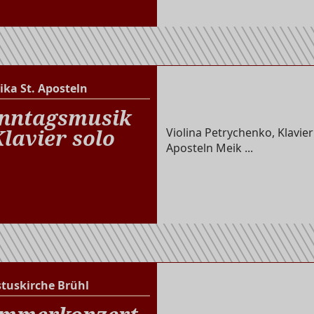
ika St. Aposteln
Basilika St. Aposteln
nntagsmusik
Klavier solo
Violina Petrychenko, Klavier
Aposteln Meik ...
stuskirche Brühl
Christuskirche Brühl