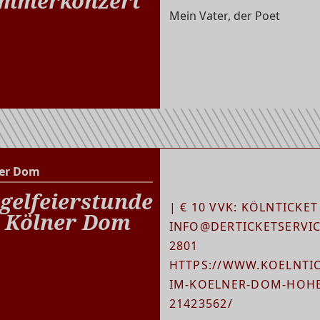
mmerkonzert
Mein Vater, der Poet
er Dom
Kölner Dom
gelfeierstunde
| € 10 VVK: KÖLNTICKET
 Kölner Dom
INFO@DERTICKETSERVICE
2801
HTTPS://WWW.KOELNTIC
IM-KOELNER-DOM-HOHE
21423562/