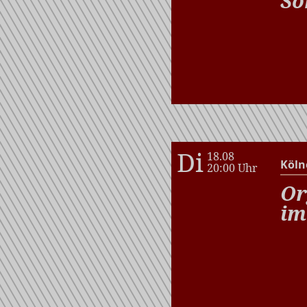
So
Di
18.08
Köln
20:00 Uhr
Or
im