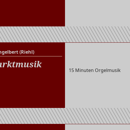
ngelbert (Riehl)
St. Engelbert (Riehl)
rktmusik
15 Minuten Orgelmusik