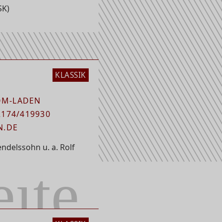
SK)
KLASSIK
OM-LADEN
174/419930
N.DE
ndelssohn u. a. Rolf