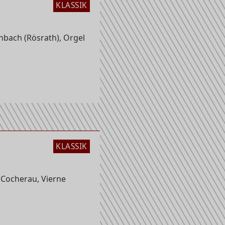
KLASSIK
kirche
bach (Rösrath), Orgel
KLASSIK
 Cocherau, Vierne