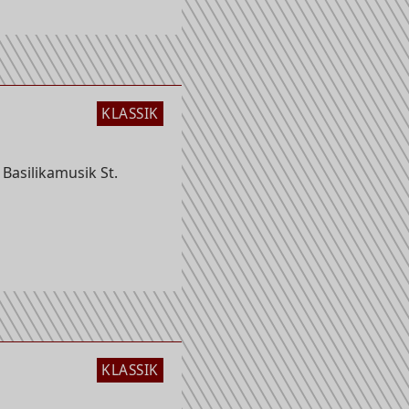
KLASSIK
 Basilikamusik St.
KLASSIK