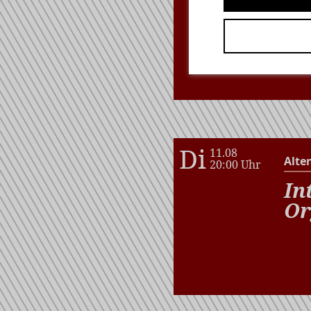
Di
11.08
Alte
20:00 Uhr
In
Or