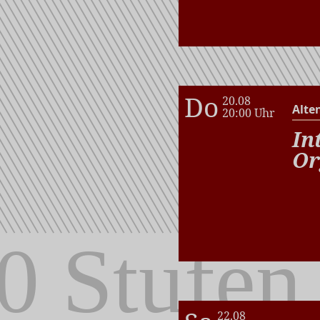
Do
20.08
Alte
20:00 Uhr
In
Or
22.08