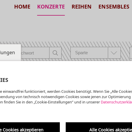
HOME
KONZERTE
REIHEN
ENSEMBLES
llungen
IES
e einwandfrei funktioniert, werden Cookies benötigt. Wenn Sie „Alle Cookies
er Dom
wendung von technisch notwendigen Cookies sowie jenen zur Optimierung 
Kölner Dom
n finden Sie in den „Cookie-Einstellungen“ und in unserer
Datenschutzerklä
gelfeierstunde
| € 10 VVK: KÖLNTICKET
 Kölner Dom
INFO@DERTICKETSERVICE
2801
e Cookies akzeptieren
Alle Cookies akzepti