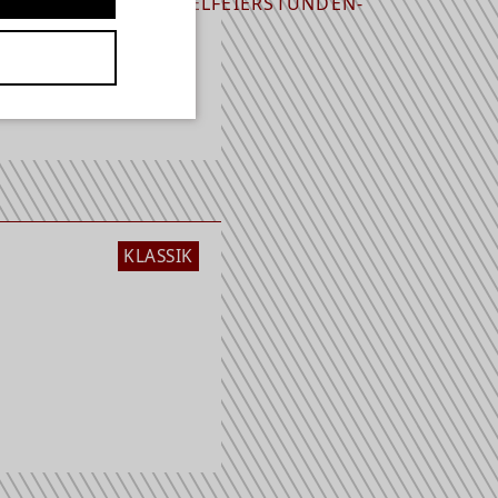
KET.DE/EVENT/ORGELFEIERSTUNDEN-
R-DOM-ZU-KOELN-
a)
KLASSIK