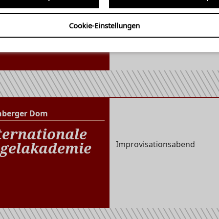
HTTPS://WWW.KOELNTIC
IM-KOELNER-DOM-HOHE
Cookie-Einstellungen
21423560/
mit Yuan Shen, Peking (Chin
nberger Dom
Altenberger Dom
ternationale
gelakademie
Improvisationsabend