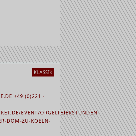
KLASSIK
.DE +49 (0)221 -
KET.DE/EVENT/ORGELFEIERSTUNDEN-
R-DOM-ZU-KOELN-