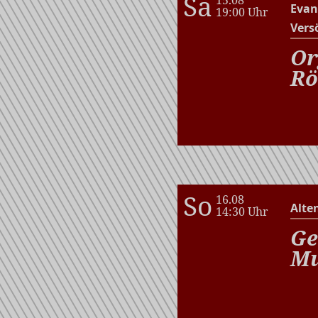
Sa
Evan
19:00 Uhr
Vers
Or
Rö
So
16.08
Alte
14:30 Uhr
Ge
Mu