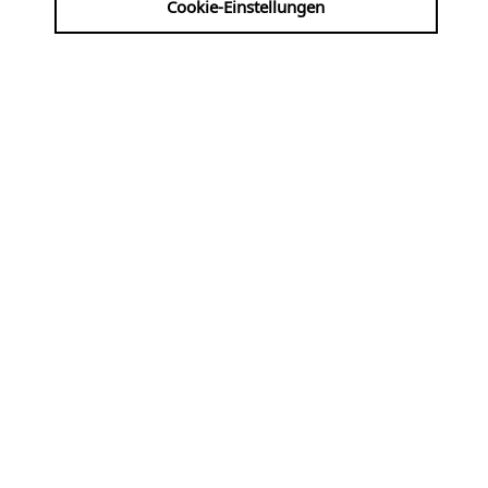
Cookie-Einstellungen
15 Minuten Orgelmusik
So
09.08
KLASSIK
14:30 Uhr
Altenberger Dom
Geistliche Musik
Werke von Bernardi, Grandi, Monteverdi, Thalben-
Ball, Elgar ...