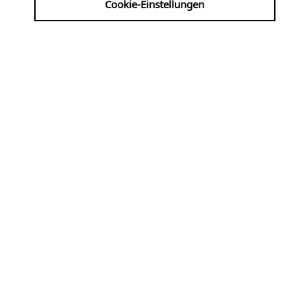
Cookie-Einstellungen
| VVK: ALTENBERGER DOM-LADEN
INFO@DOMLADEN.DE 02174/419930
HTTP://WWW.DOMLADEN.DE
Werke von Bach, Mendelssohn, Liszt, Reger,
Ruckdeschel, Improvisation ...
Fr
07.08
KLASSIK, ALTE MUSIK
19:00 Uhr
Krypta der Kreuzkirche
am 7. um 7 ·