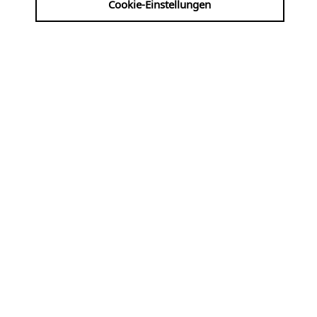
Cookie-Einstellungen
Werke von Bernardi, Grandi, Monteverdi, Thalben-
Ball, Elgar ...
So
09.08
KLASSIK
16:00 Uhr
Basilika St. Aposteln
Sonntagsmusik | Flöte und
Harfe