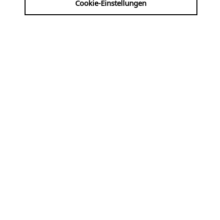
Cookie-Einstellungen
| VVK: ALTENBERGER DOM-LADEN
INFO@DOMLADEN.DE 02174/419930
HTTP://WWW.DOMLADEN.DE
Werke von Bach, Mendelssohn, Liszt, Reger,
Ruckdeschel, Improvisation ...
Fr
07.08
KLASSIK, ALTE MUSIK
19:00 Uhr
Krypta der Kreuzkirche
am 7. um 7 ·