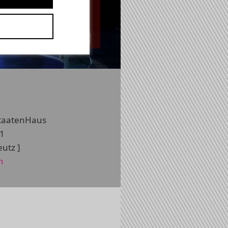
eus Mozart
StaatenHaus
1
utz ]
n