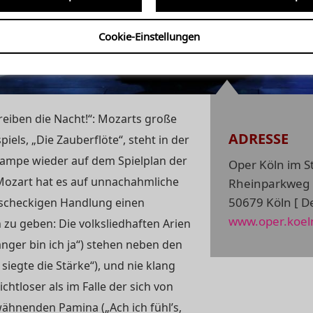
rflöte" von Wolfgang Amad
fnahme)
Cookie-Einstellungen
reiben die Nacht!“: Mozarts große
ADRESSE
els, „Die Zauberflöte“, steht in der
ampe wieder auf dem Spielplan der
Oper Köln im 
Mozart hat es auf unnachahmliche
Rheinparkweg 
50679 Köln [ De
tscheckigen Handlung einen
www.oper.koel
zu geben: Die volksliedhaften Arien
nger bin ich ja“) stehen neben den
iegte die Stärke“), und nie klang
chtloser als im Falle der sich von
wähnenden Pamina („Ach ich fühl’s,