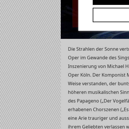
"Die Zaube
(Wiederau
Die Strahlen der Sonne vert
Oper im Gewande des Singspi
Inszenierung von Michael H
Oper Köln. Der Komponist 
Weise verstanden, der bun
höheren musikalischen Sinn 
des Papageno („Der Vogelfä
erhabenen Chorszenen („Es s
eine Arie trauriger und aussi
ihrem Geliebten verlassen 