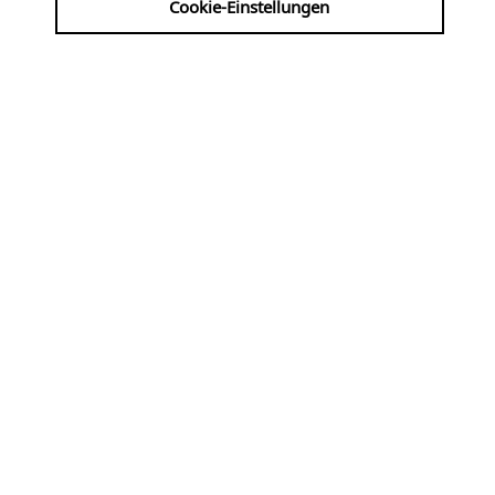
Cookie-Einstellungen
Dom
| € 10 VVK: KÖLNTICKET
INFO@DERTICKETSERVICE.DE +49 (0)221 - 2801
HTTPS://WWW.KOELNTICKET.DE/EVENT/ORGELFEIE
IM-KOELNER-DOM-HOHER-DOM-ZU-KOELN-
21423560/
mit Yuan Shen, Peking (China)
Di
11.08
KLASSIK
20:00 Uhr