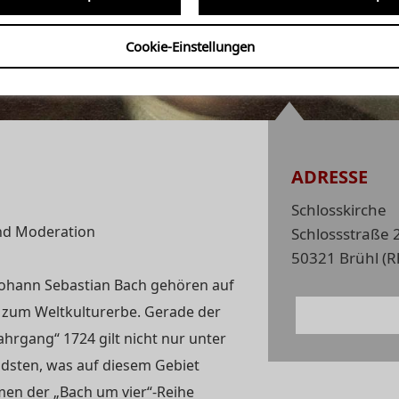
hlosskonzerte | Bach um vier
rerbe anno 1724“
Cookie-Einstellungen
ADRESSE
Schlosskirche
und Moderation
Schlossstraße 
50321 Brühl (R
Johann Sebastian Bach gehören auf
 zum Weltkulturerbe. Gerade der
hrgang“ 1724 gilt nicht nur unter
sten, was auf diesem Gebiet
en der „Bach um vier“-Reihe