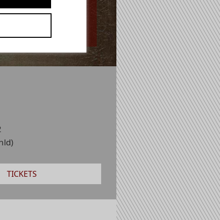
:
2
hld)
TICKETS