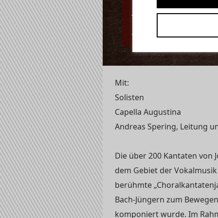
Brühler Sc
„Weltkultu
Mit:
Solisten
Capella Augustina
Andreas Spering, Leitung 
Die über 200 Kantaten von 
dem Gebiet der Vokalmusik
berühmte „Choralkantatenja
Bach-Jüngern zum Bewegend
komponiert wurde. Im Rahm