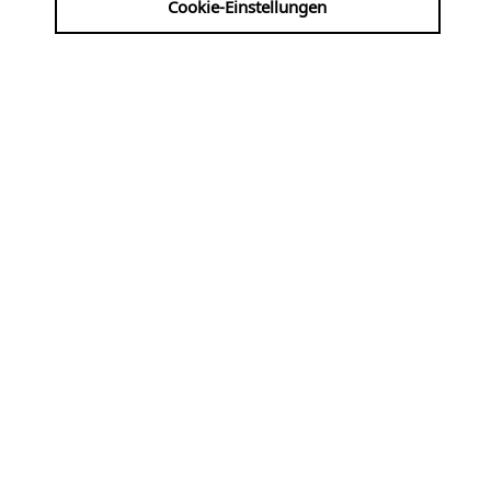
Cookie-Einstellungen
| VVK: ALTENBERGER DOM-LADEN
INFO@DOMLADEN.DE 02174/419930
HTTP://WWW.DOMLADEN.DE
Werke von Bach, Mendelssohn, Liszt, Reger,
Ruckdeschel, Improvisation ...
Fr
07.08
KLASSIK, ALTE MUSIK
19:00 Uhr
Krypta der Kreuzkirche
am 7. um 7 ·