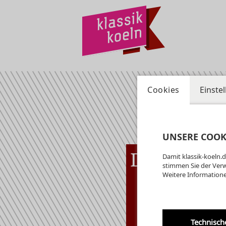
Cookies
Einste
UNSERE COOK
Do
06.08
Damit klassik-koeln.d
Alte
20:00 Uhr
stimmen Sie der Ver
Weitere Informatione
In
Or
Technisch