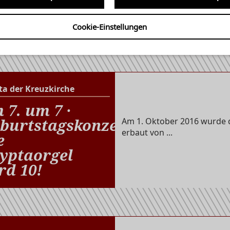
Werke von Bach, Mendelssoh
Ruckdeschel, Improvisation .
Cookie-Einstellungen
ta der Kreuzkirche
Krypta der Kreuzkirche
 7. um 7 ·
burtstagskonzert:
Am 1. Oktober 2016 wurde d
erbaut von ...
e
yptaorgel
rd 10!