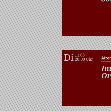
Di
11.08
Alte
20:00 Uhr
In
Or