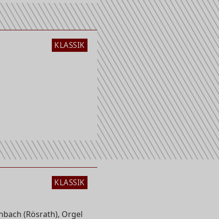
KLASSIK
KLASSIK
kirche
bach (Rösrath), Orgel