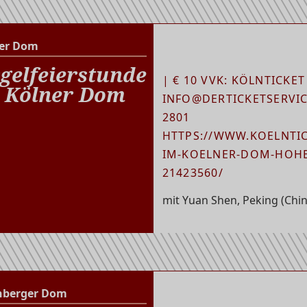
er Dom
Kölner Dom
gelfeierstunde
| € 10 VVK: KÖLNTICKET
 Kölner Dom
INFO@DERTICKETSERVICE
2801
HTTPS://WWW.KOELNTIC
IM-KOELNER-DOM-HOHE
21423560/
mit Yuan Shen, Peking (Chin
nberger Dom