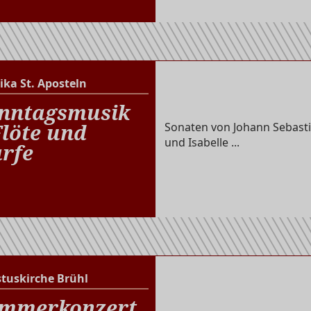
ika St. Aposteln
Basilika St. Aposteln
nntagsmusik
Flöte und
Sonaten von Johann Sebasti
und Isabelle ...
rfe
stuskirche Brühl
Christuskirche Brühl
mmerkonzert