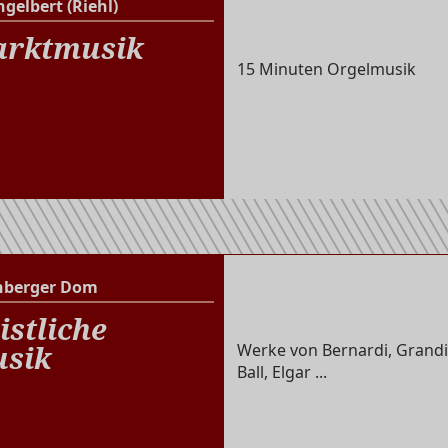
ngelbert (Riehl)
St. Engelbert (Riehl)
rktmusik
15 Minuten Orgelmusik
nberger Dom
Altenberger Dom
istliche
sik
Werke von Bernardi, Grandi
Ball, Elgar ...