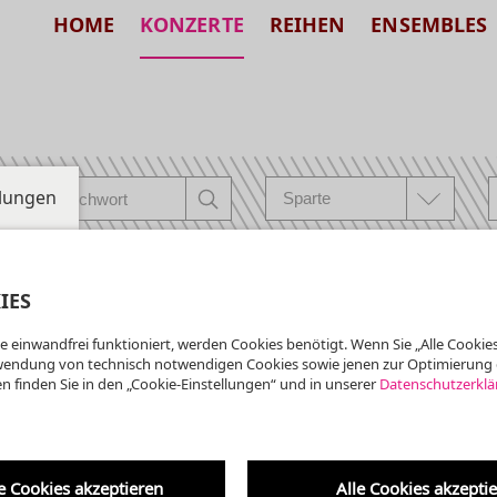
HOME
KONZERTE
REIHEN
ENSEMBLES
llungen
IES
e einwandfrei funktioniert, werden Cookies benötigt. Wenn Sie „Alle Cookies
nberger Dom
wendung von technisch notwendigen Cookies sowie jenen zur Optimierung 
Altenberger Dom
n finden Sie in den „Cookie-Einstellungen“ und in unserer
Datenschutzerklä
ternationales
| VVK: ALTENBERGER D
gelfestival
INFO@DOMLADEN.DE 02
HTTP://WWW.DOMLADE
e Cookies akzeptieren
Alle Cookies akzepti