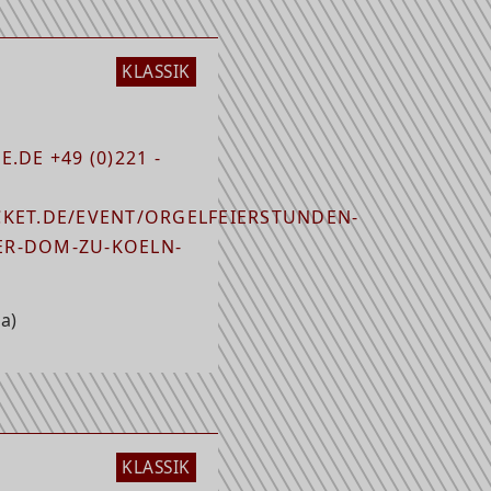
KLASSIK
.DE +49 (0)221 -
KET.DE/EVENT/ORGELFEIERSTUNDEN-
R-DOM-ZU-KOELN-
a)
KLASSIK