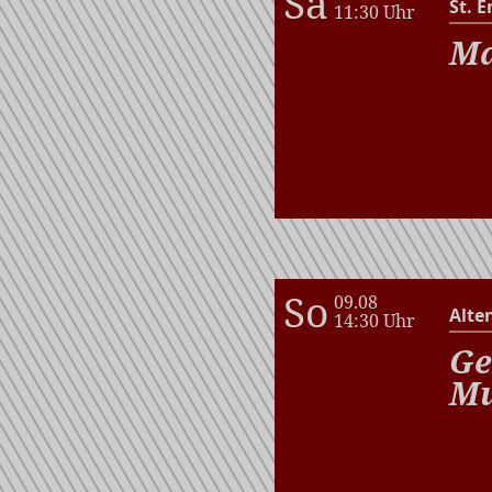
Sa
St. E
11:30 Uhr
Ma
So
09.08
Alte
14:30 Uhr
Ge
Mu