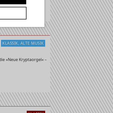
n, Liszt, Reger,
..
KLASSIK, ALTE MUSIK
ie »Neue Kryptaorgel« –