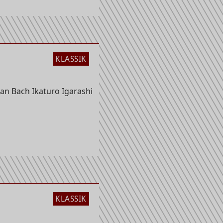
KLASSIK
an Bach Ikaturo Igarashi
KLASSIK