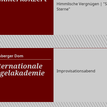
Himmlische Vergnügen | "
Sterne"
nberger Dom
Altenberger Dom
ternationale
gelakademie
Improvisationsabend