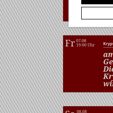
Fr
07.08
Kryp
19:00 Uhr
am
Ge
Di
Kr
wi
08.08