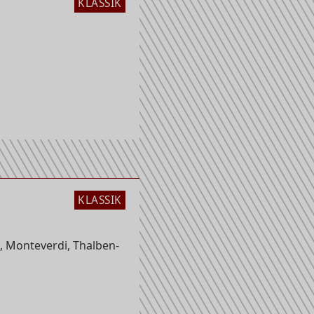
KLASSIK
KLASSIK
, Monteverdi, Thalben-