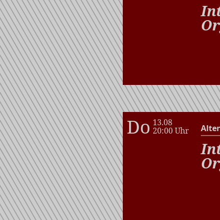
In
Or
Do
13.08
Alte
20:00 Uhr
In
Or