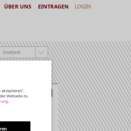
ÜBER UNS
EINTRAGEN
LOGIN
 akzeptieren“,
KLASSIK
der Webseite zu.
rung.
OM-LADEN
174/419930
N.DE
eren