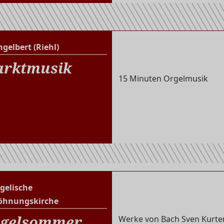
ngelbert (Riehl)
St. Engelbert (Riehl)
rktmusik
15 Minuten Orgelmusik
gelische
Evangelische Versöhnungs
öhnungskirche
gelsommer
Werke von Bach Sven Kurten