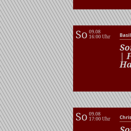
So
09.08
Basil
16:00 Uhr
So
| 
Ha
So
09.08
Chri
17:00 Uhr
So